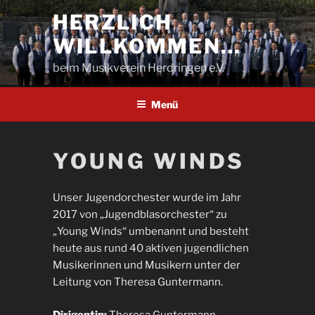
Zum
HERZLICH
Inhalt
WILLKOMMEN…
springen
beim Musikverein Herdringen e.V.
Menü
YOUNG WINDS
Unser Jugendorchester wurde im Jahr
2017 von „Jugendblasorchester“ zu
„Young Winds“ umbenannt und besteht
heute aus rund 40 aktiven jugendlichen
Musikerinnen und Musikern unter der
Leitung von Theresa Guntermann.
Dirigentin:
Theresa Guntermann