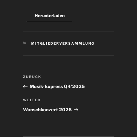
Herunterladen
KATEGORIEN
MITGLIEDERVERSAMMLUNG
Beitragsnavigation
Vorheriger
ZURÜCK
Beitrag
Musik-Express Q4’2025
Nächster
WEITER
Beitrag
Wunschkonzert 2026