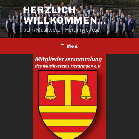
Zum
HERZLICH
Inhalt
WILLKOMMEN…
springen
beim Musikverein Herdringen e.V.
Menü