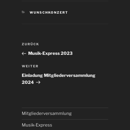
KATEGORIEN
WUNSCHKONZERT
Beitragsnavigation
Vorheriger
ZURÜCK
Beitrag
Musik-Express 2023
Nächster
WEITER
Beitrag
Einladung Mitgliederversammlung
2024
Mitgliederversammlung
Musik-Express