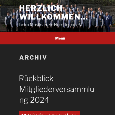
Zum
HERZLICH
Inhalt
WILLKOMMEN…
springen
beim Musikverein Herdringen e.V.
Menü
ARCHIV
Rückblick
Mitgliederversammlu
ng 2024