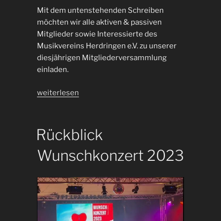
Mit dem untenstehenden Schreiben
möchten wir alle aktiven & passiven
Mitglieder sowie Interessierte des
Musikvereins Herdringen e.V. zu unserer
diesjährigen Mitgliederversammlung
einladen.
„Einladung
weiterlesen
Mitgliederversammlung
2024“
Rückblick
Wunschkonzert 2023