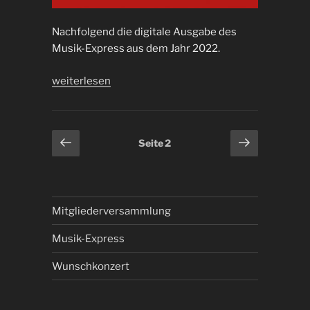
Nachfolgend die digitale Ausgabe des
Musik-Express aus dem Jahr 2022.
„Musik-
weiterlesen
Express
2022“
Seitennummerierung
Vorherige
Nächste
Seite
2
Seite
Seite
der
Beiträge
Mitgliederversammlung
Musik-Express
Wunschkonzert